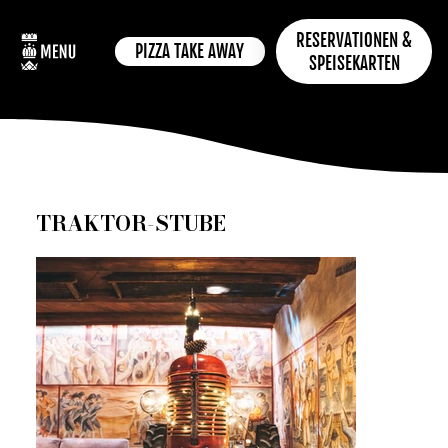
RESERVATIONEN &
PIZZA TAKE AWAY
SPEISEKARTEN
TRAKTOR-STUBE